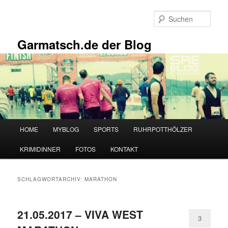
Zum
Zum
primären
sekundären
Such
Inhalt
Inhalt
springen
springen
Garmatsch.de der Blog
Hauptmenü
HOME
MYBLOG
SPORTS
RUHRPOTTHÖLZER
KRIMIDINNER
FOTOS
KONTAKT
SCHLAGWORTARCHIV:
MARATHON
21.05.2017 – VIVA WEST
3