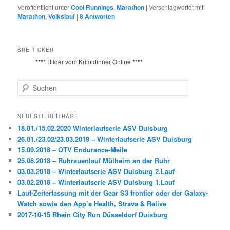
Veröffentlicht unter
Cool Runnings
,
Marathon
|
Verschlagwortet mit
Marathon
,
Volkslauf
|
8
Antworten
SRE TICKER
**** Bilder vom Krimidinner Online ****
S
u
c
h
NEUESTE BEITRÄGE
e
18.01./15.02.2020 Winterlaufserie ASV Duisburg
n
26.01./23.02/23.03.2019 – Winterlaufserie ASV Duisburg
15.09.2018 – OTV Endurance-Meile
25.08.2018 – Ruhrauenlauf Mülheim an der Ruhr
03.03.2018 – Winterlaufserie ASV Duisburg 2.Lauf
03.02.2018 – Winterlaufserie ASV Duisburg 1.Lauf
Lauf-Zeiterfassung mit der Gear S3 frontier oder der Galaxy-
Watch sowie den App’s Health, Strava & Relive
2017-10-15 Rhein City Run Düsseldorf Duisburg