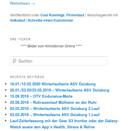
Weiterlesen
→
Veröffentlicht unter
Cool Runnings
,
Firmenlauf
|
Verschlagwortet mit
Volkslauf
|
Schreibe einen Kommentar
SRE TICKER
**** Bilder vom Krimidinner Online ****
S
u
c
h
NEUESTE BEITRÄGE
e
18.01./15.02.2020 Winterlaufserie ASV Duisburg
n
26.01./23.02/23.03.2019 – Winterlaufserie ASV Duisburg
15.09.2018 – OTV Endurance-Meile
25.08.2018 – Ruhrauenlauf Mülheim an der Ruhr
03.03.2018 – Winterlaufserie ASV Duisburg 2.Lauf
03.02.2018 – Winterlaufserie ASV Duisburg 1.Lauf
Lauf-Zeiterfassung mit der Gear S3 frontier oder der Galaxy-
Watch sowie den App’s Health, Strava & Relive