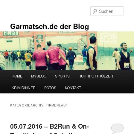
Zum
Zum
primären
sekundären
Such
Inhalt
Inhalt
springen
springen
Garmatsch.de der Blog
Hauptmenü
HOME
MYBLOG
SPORTS
RUHRPOTTHÖLZER
KRIMIDINNER
FOTOS
KONTAKT
KATEGORIEARCHIV:
FIRMENLAUF
05.07.2016 – B2Run & On-