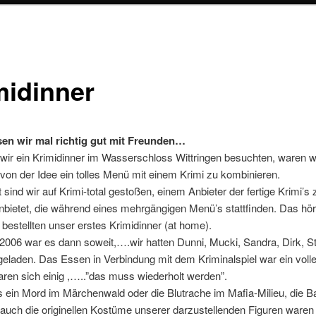
midinner
n wir mal richtig gut mit Freunden…
ir ein Krimidinner im Wasserschloss Wittringen besuchten, waren w
 von der Idee ein tolles Menü mit einem Krimi zu kombinieren.
t sind wir auf Krimi-total gestoßen, einem Anbieter der fertige Krimi’s
bietet, die während eines mehrgängigen Menü’s stattfinden. Das hört
 bestellten unser erstes Krimidinner (at home).
006 war es dann soweit,….wir hatten Dunni, Mucki, Sandra, Dirk, St
geladen. Das Essen in Verbindung mit dem Kriminalspiel war ein volle
aren sich einig ,…..”das muss wiederholt werden”.
 ein Mord im Märchenwald oder die Blutrache im Mafia-Milieu, die B
auch die originellen Kostüme unserer darzustellenden Figuren waren 