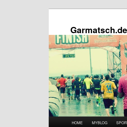
Zum
primären
Inhalt
Garmatsch.de
springen
Hauptmenü
HOME
MYBLOG
SPOR