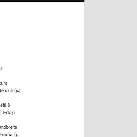
ir
 zum
e sich gut
effi &
r Erfolg
andbreite
einmalig.