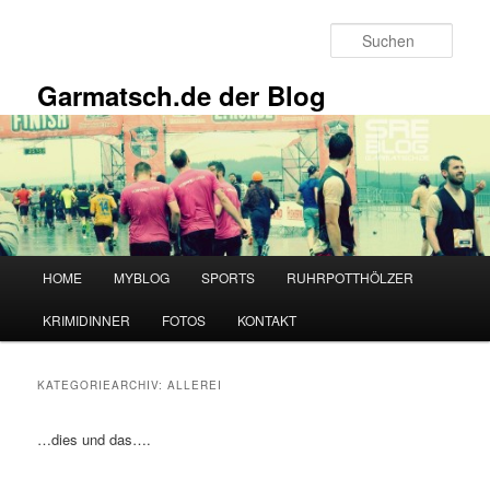
Zum
Zum
primären
sekundären
Such
Inhalt
Inhalt
springen
springen
Garmatsch.de der Blog
Hauptmenü
HOME
MYBLOG
SPORTS
RUHRPOTTHÖLZER
KRIMIDINNER
FOTOS
KONTAKT
KATEGORIEARCHIV:
ALLEREI
…dies und das….