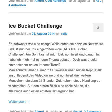
Veröffentlicht unter
Allerei
,
Cool Runnings
|
Verschlagwortet mit
RTL
|
4
Antworten
Ice Bucket Challenge
2
Veröffentlicht am
26. August 2014
von
ralle
Es schwappt wie eine riesige Welle durch die sozialen Netzwerke
und ist nun bei uns eingetroffen – die „ALS Ice Bucket
Challenge“. Am Sonntag hat mich Dirk nominiert und daraufhin,
habe ich mich mal mit dem Thema befasst. Doch was steckt
hinter diesem neuen Internet-Trend?
Man schüttet einen Eimer mit Eiswasser über seinen Kopf, stellt
anschließend das Video online und nominiert drei weitere
Menschen, die dann 24 Stunden Zeit haben, diese Handlung zu
wiederholen. Auf den ersten Blick eine coole Aktion, die
allerdings auch einen ernsten Hintergrund hat.
Weiterlesen
→
Veröffentlicht unter
Allerei
|
Verschlagwortet mit
Sozial
|
2
Antworten