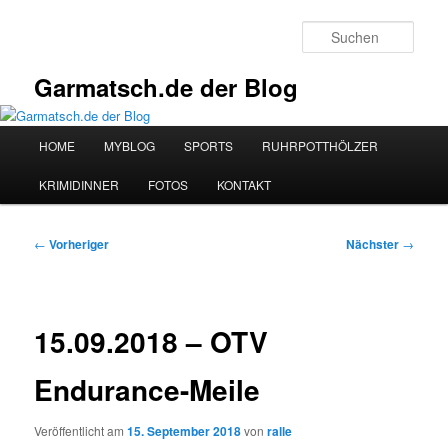
Zum
primären
Such
Inhalt
springen
Garmatsch.de der Blog
Hauptmenü
HOME
MYBLOG
SPORTS
RUHRPOTTHÖLZER
KRIMIDINNER
FOTOS
KONTAKT
Beitragsnavigation
←
Vorheriger
Nächster
→
15.09.2018 – OTV
Endurance-Meile
Veröffentlicht am
15. September 2018
von
ralle