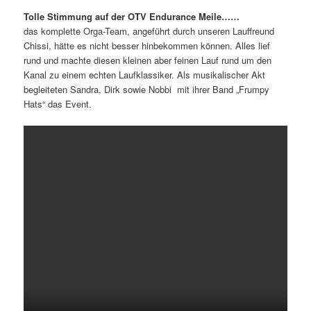
Tolle Stimmung auf der OTV Endurance Meile……
das komplette Orga-Team, angeführt durch unseren Lauffreund
Chissi, hätte es nicht besser hinbekommen können. Alles lief
rund und machte diesen kleinen aber feinen Lauf rund um den
Kanal zu einem echten Laufklassiker. Als musikalischer Akt
begleiteten Sandra, Dirk sowie Nobbi mit ihrer Band „Frumpy
Hats“ das Event.