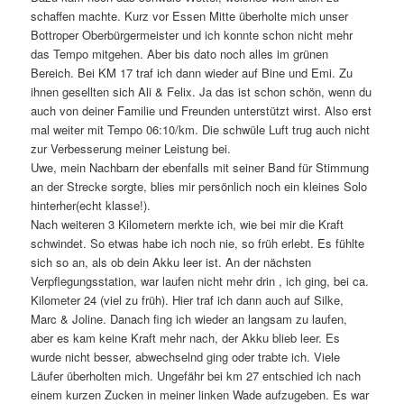
schaffen machte. Kurz vor Essen Mitte überholte mich unser
Bottroper Oberbürgermeister und ich konnte schon nicht mehr
das Tempo mitgehen. Aber bis dato noch alles im grünen
Bereich. Bei KM 17 traf ich dann wieder auf Bine und Emi. Zu
ihnen gesellten sich Ali & Felix. Ja das ist schon schön, wenn du
auch von deiner Familie und Freunden unterstützt wirst. Also erst
mal weiter mit Tempo 06:10/km. Die schwüle Luft trug auch nicht
zur Verbesserung meiner Leistung bei.
Uwe, mein Nachbarn der ebenfalls mit seiner Band für Stimmung
an der Strecke sorgte, blies mir persönlich noch ein kleines Solo
hinterher(echt klasse!).
Nach weiteren 3 Kilometern merkte ich, wie bei mir die Kraft
schwindet. So etwas habe ich noch nie, so früh erlebt. Es fühlte
sich so an, als ob dein Akku leer ist. An der nächsten
Verpflegungsstation, war laufen nicht mehr drin , ich ging, bei ca.
Kilometer 24 (viel zu früh). Hier traf ich dann auch auf Silke,
Marc & Joline. Danach fing ich wieder an langsam zu laufen,
aber es kam keine Kraft mehr nach, der Akku blieb leer. Es
wurde nicht besser, abwechselnd ging oder trabte ich. Viele
Läufer überholten mich. Ungefähr bei km 27 entschied ich nach
einem kurzen Zucken in meiner linken Wade aufzugeben. Es war