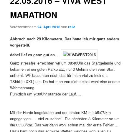
22.05.2016 – VIVA WEST
MARATHON
Veröffentlicht am
24. April 2016
von
ralle
Abbruch nach 29 Kilometern. Das hatte ich mir ganz anders
vorgestellt,
dabei lief es ganz gut an…..
Ganz stressfrei erreichten wir um 08:40Uhr das Startgelände und
bekamen einen guten Parkplatz, nur 3 Gehminuten vom Start
entfernt. Wir tauschten noch das für mich viel zu kleine L-
TShirt(in XXL) um. Da hat man von sich selbst wohl eine andere
Wahrnehmung.
Pünktlich um 9:30Uhr startete der Lauf….
Mit der Horde losgelaufen und den ersten KM mit 05:07/km
angegangen….. viel zu schnell. Die nächsten 8 Kilometer so um
die 05:30/km. Das war dann wohl schon mal der erste Fehler….
Dazu kam noch das schwüle Wetter, welches wohl allen zu