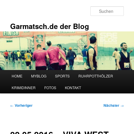
Zum
primären
Such
Inhalt
springen
Garmatsch.de der Blog
Hauptmenü
HOME
MYBLOG
SPORTS
RUHRPOTTHÖLZER
KRIMIDINNER
FOTOS
KONTAKT
Beitragsnavigation
←
Vorheriger
Nächster
→