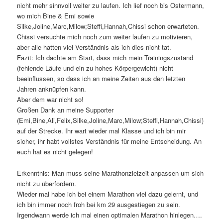
nicht mehr sinnvoll weiter zu laufen. Ich lief noch bis Ostermann,
wo mich Bine & Emi sowie
Silke,Joline,Marc,Milow;Steffi,Hannah,Chissi schon erwarteten.
Chissi versuchte mich noch zum weiter laufen zu motivieren,
aber alle hatten viel Verständnis als ich dies nicht tat.
Fazit: Ich dachte am Start, dass mich mein Trainingszustand
(fehlende Läufe und ein zu hohes Körpergewicht) nicht
beeinflussen, so dass ich an meine Zeiten aus den letzten
Jahren anknüpfen kann.
Aber dem war nicht so!
Großen Dank an meine Supporter
(Emi,Bine,Ali,Felix,Silke,Joline,Marc,Milow;Steffi,Hannah,Chissi)
auf der Strecke. Ihr wart wieder mal Klasse und ich bin mir
sicher, ihr habt vollstes Verständnis für meine Entscheidung. An
euch hat es nicht gelegen!
Erkenntnis: Man muss seine Marathonzielzeit anpassen um sich
nicht zu überfordern.
Wieder mal habe ich bei einem Marathon viel dazu gelernt, und
ich bin immer noch froh bei km 29 ausgestiegen zu sein.
Irgendwann werde ich mal einen optimalen Marathon hinlegen….