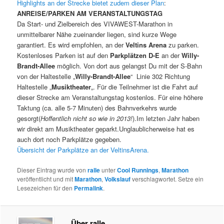
Highlights an der Strecke bietet zudem dieser Plan
:
ANREISE/PARKEN AM VERANSTALTUNGSTAG
Da Start- und Zielbereich des VIVAWEST-Marathon in
unmittelbarer Nähe zueinander liegen, sind kurze Wege
garantiert. Es wird empfohlen, an der
Veltins Arena
zu parken.
Kostenloses Parken ist auf den
Parkplätzen D-E
an der
Willy-
Brandt-Allee
möglich. Von dort aus gelangst Du mit der S-Bahn
von der Haltestelle „
Willy-Brandt-Allee
“ Linie 302 Richtung
Haltestelle „
Musiktheater
„. Für die Teilnehmer ist die Fahrt auf
dieser Strecke am Veranstaltungstag kostenlos. Für eine höhere
Taktung (ca. alle 5-7 Minuten) des Bahnverkehrs wurde
gesorgt(
Hoffentlich nicht so wie in 2013!
).Im letzten Jahr haben
wir direkt am Musiktheater geparkt.Unglaublicherweise hat es
auch dort noch Parkplätze gegeben.
Übersicht der Parkplätze an der VeltinsArena.
Dieser Eintrag wurde von
ralle
unter
Cool Runnings
,
Marathon
veröffentlicht und mit
Marathon
,
Volkslauf
verschlagwortet. Setze ein
Lesezeichen für den
Permalink
.
Über ralle