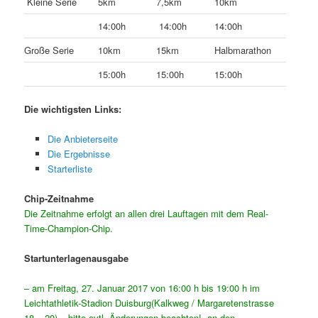
Kleine Serie
5km
7,5km
10km
14:00h
14:00h
14:00h
Große Serie
10km
15km
Halbmarathon
15:00h
15:00h
15:00h
Die wichtigsten Links:
Die Anbieterseite
Die Ergebnisse
Starterliste
Chip-Zeitnahme
Die Zeitnahme erfolgt an allen drei Lauftagen mit dem Real-
Time-Champion-Chip.
Startunterlagenausgabe
– am Freitag, 27. Januar 2017 von 16:00 h bis 19:00 h im
Leichtathletik-Stadion Duisburg(Kalkweg / Margaretenstrasse
18 – 20) – bitte evtl. Änderungen beachten!- an den