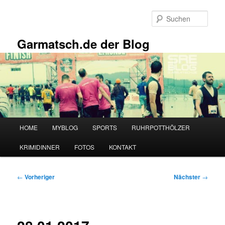
Zum
primären
Such
Inhalt
springen
Garmatsch.de der Blog
Hauptmenü
HOME
MYBLOG
SPORTS
RUHRPOTTHÖLZER
KRIMIDINNER
FOTOS
KONTAKT
Beitragsnavigation
←
Vorheriger
Nächster
→